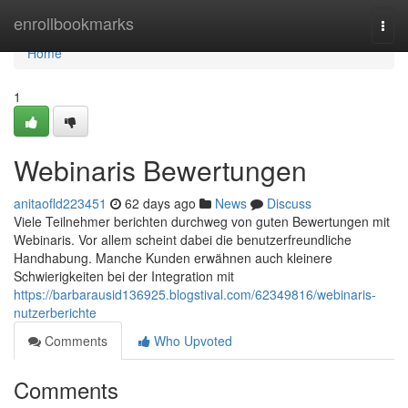
Home
enrollbookmarks
Togg
navi
Home
1
Webinaris Bewertungen
anitaofld223451
62 days ago
News
Discuss
Viele Teilnehmer berichten durchweg von guten Bewertungen mit
Webinaris. Vor allem scheint dabei die benutzerfreundliche
Handhabung. Manche Kunden erwähnen auch kleinere
Schwierigkeiten bei der Integration mit
https://barbarausid136925.blogstival.com/62349816/webinaris-
nutzerberichte
Comments
Who Upvoted
Comments