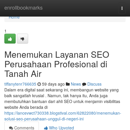
Home
enrollbookmarks
Togg
navi
Home
1
Menemukan Layanan SEO
Perusahaan Profesional di
Tanah Air
tiffanytenr766635
59 days ago
News
Discuss
Dalam era digital saat sekarang ini, membangun website yang
baik sangatlah krusial . Namun, tak hanya itu, Anda juga
membutuhkan bantuan dari ahli SEO untuk menjamin visibilitas
website Anda berada di
https://lancevwct730338.blogstival.com/62822080/menemukan-
solusi-seo-perusahaan-unggul-di-negeri-ini
Comments
Who Upvoted