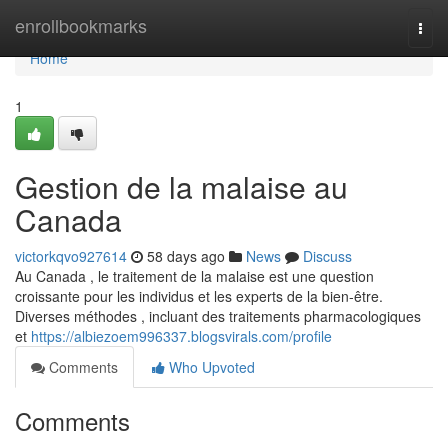
Home
enrollbookmarks
Togg
navi
Home
1
Gestion de la malaise au
Canada
victorkqvo927614
58 days ago
News
Discuss
Au Canada , le traitement de la malaise est une question
croissante pour les individus et les experts de la bien-être.
Diverses méthodes , incluant des traitements pharmacologiques
et
https://albiezoem996337.blogsvirals.com/profile
Comments
Who Upvoted
Comments