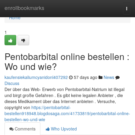
Home
enrollbookmarks
Togg
navi
Home
1
Pentobarbital online bestellen :
Wo und wie?
kaufensiekaliumcyanidonl407292
57 days ago
News
Discuss
Der über das Web- Erwerb von Pentobarbital-Natrium ist illegal
und birgt große Gefahren . Es gibt keine legalen Anbieter , die
dieses Medikament über das Internet anbieten . Versuche,
copyright von
https://pentobarbital-
bestellen918948.blogdosaga.com/41733819/pentobarbital-online-
bestellen-wo-und-wie
Comments
Who Upvoted