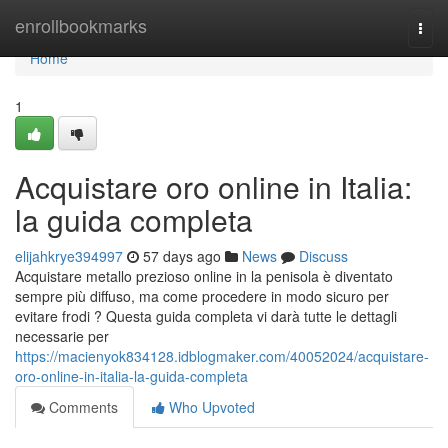
Home
enrollbookmarks
Togg
navi
Home
1
Acquistare oro online in Italia:
la guida completa
elijahkrye394997
57 days ago
News
Discuss
Acquistare metallo prezioso online in la penisola è diventato
sempre più diffuso, ma come procedere in modo sicuro per
evitare frodi ? Questa guida completa vi darà tutte le dettagli
necessarie per
https://macienyok834128.idblogmaker.com/40052024/acquistare-
oro-online-in-italia-la-guida-completa
Comments
Who Upvoted