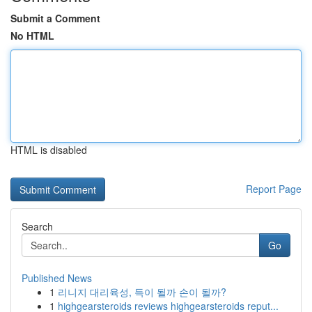
Submit a Comment
No HTML
HTML is disabled
Report Page
Search
Go
Published News
1
리니지 대리육성, 득이 될까 손이 될까?
1
highgearsteroids reviews highgearsteroids reput...