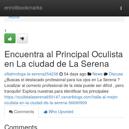
Home
enrollbookmarks
Togg
navi
Home
1
Encuentra al Principal Oculista
en La ciudad de La Serena
oftalmologa-la-serena254238
54 days ago
News
Discuss
¿Buscas el destacado profesional para tus ojos en La Serena ?
Localizar al correcto profesional de la vista puede ser difícil , pero
tranquilo! Explora nuestras para identificar los principales
https://oculistalaserena650147.canariblogs.com/halla-al-mejor-
oculista-en-la-ciudad-de-la-serena-56690909
Comments
Who Upvoted
Comments