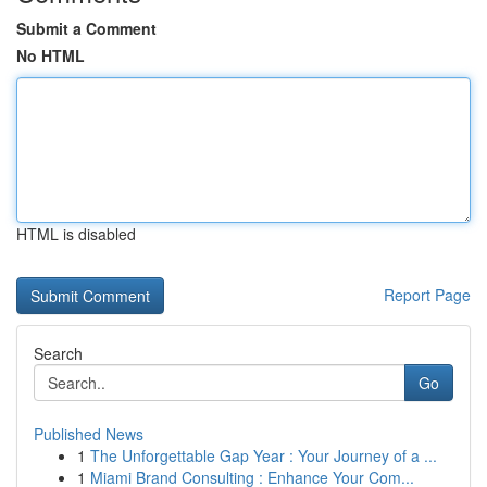
Submit a Comment
No HTML
HTML is disabled
Report Page
Search
Go
Published News
1
The Unforgettable Gap Year : Your Journey of a ...
1
Miami Brand Consulting : Enhance Your Com...