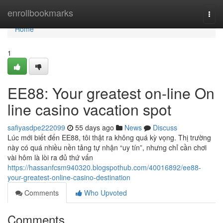
Home
enrollbookmarks
Togg
navi
Home
1
EE88: Your greatest on-line On
line casino vacation spot
safiyasdpe222099
55 days ago
News
Discuss
Lúc mới biết đến EE88, tôi thật ra không quá kỳ vọng. Thị trường
này có quá nhiều nền tảng tự nhận “uy tín”, nhưng chỉ cần chơi
vài hôm là lòi ra đủ thứ vấn
https://hassanfcsm940320.blogspothub.com/40016892/ee88-
your-greatest-online-casino-destination
Comments
Who Upvoted
Comments