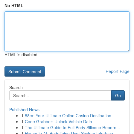
No HTML
HTML is disabled
Report Page
Search
Go
Published News
1
88m: Your Ultimate Online Casino Destination
1
Code Grabber: Unlock Vehicle Data
1
The Ultimate Guide to Full Body Silicone Reborn...
1
Humanio AI: Redefining User-System Interface