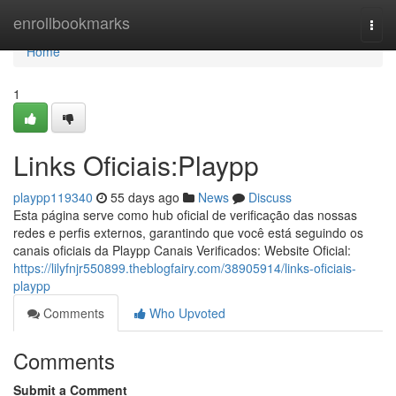
Home
enrollbookmarks
Togg
navi
Home
1
Links Oficiais:Playpp
playpp119340
55 days ago
News
Discuss
Esta página serve como hub oficial de verificação das nossas
redes e perfis externos, garantindo que você está seguindo os
canais oficiais da Playpp Canais Verificados: Website Oficial:
https://lilyfnjr550899.theblogfairy.com/38905914/links-oficiais-
playpp
Comments
Who Upvoted
Comments
Submit a Comment