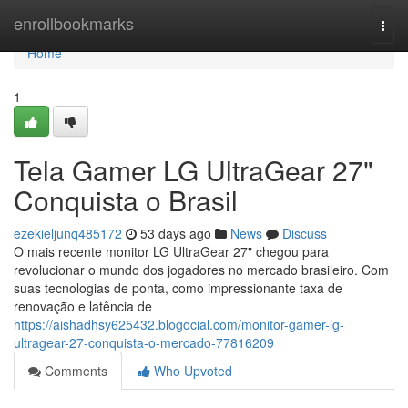
Home
enrollbookmarks
Togg
navi
Home
1
Tela Gamer LG UltraGear 27"
Conquista o Brasil
ezekieljunq485172
53 days ago
News
Discuss
O mais recente monitor LG UltraGear 27" chegou para
revolucionar o mundo dos jogadores no mercado brasileiro. Com
suas tecnologias de ponta, como impressionante taxa de
renovação e latência de
https://aishadhsy625432.blogocial.com/monitor-gamer-lg-
ultragear-27-conquista-o-mercado-77816209
Comments
Who Upvoted