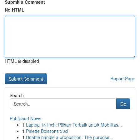
Submit a Comment
No HTML
HTML is disabled
Report Page
Search
Go
Published News
1
Laptop 14 Inch: Pilihan Terbaik untuk Mobilitas...
1
Palette Boissons 33cl
1
Unable handle a proposition. The purpose...