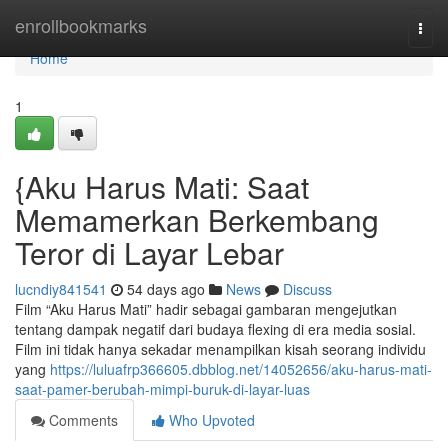
Home
enrollbookmarks
Togg
navi
Home
1
{Aku Harus Mati: Saat
Memamerkan Berkembang
Teror di Layar Lebar
lucndiy841541
54 days ago
News
Discuss
Film “Aku Harus Mati” hadir sebagai gambaran mengejutkan
tentang dampak negatif dari budaya flexing di era media sosial.
Film ini tidak hanya sekadar menampilkan kisah seorang individu
yang
https://luluafrp366605.dbblog.net/14052656/aku-harus-mati-
saat-pamer-berubah-mimpi-buruk-di-layar-luas
Comments
Who Upvoted