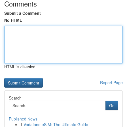
Comments
Submit a Comment
No HTML
HTML is disabled
Report Page
Search
Go
Published News
1
Vodafone eSIM: The Ultimate Guide