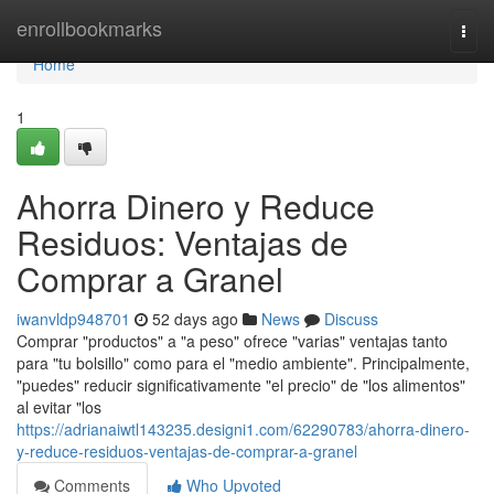
Home
enrollbookmarks
Togg
navi
Home
1
Ahorra Dinero y Reduce
Residuos: Ventajas de
Comprar a Granel
iwanvldp948701
52 days ago
News
Discuss
Comprar "productos" a "a peso" ofrece "varias" ventajas tanto
para "tu bolsillo" como para el "medio ambiente". Principalmente,
"puedes" reducir significativamente "el precio" de "los alimentos"
al evitar "los
https://adrianaiwtl143235.designi1.com/62290783/ahorra-dinero-
y-reduce-residuos-ventajas-de-comprar-a-granel
Comments
Who Upvoted