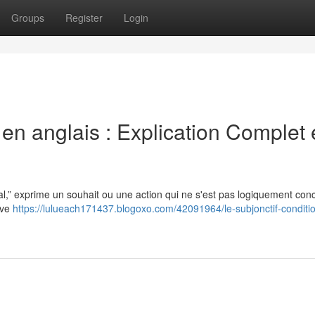
Groups
Register
Login
 en anglais : Explication Complet 
al,” exprime un souhait ou une action qui ne s'est pas logiquement conc
ouve
https://lulueach171437.blogoxo.com/42091964/le-subjonctif-conditi