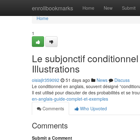
Home
enrollbookmarks
Home
New
Submit
Home
1
Le subjonctif conditionnel
Illustrations
oisiajlr359092
51 days ago
News
Discuss
Le conditionnel en anglais, souvent désigné “condition
Il est utilisé pour discuter de des probabilités et se tr
en-anglais-guide-complet-et-exemples
Comments
Who Upvoted
Comments
Submit a Comment