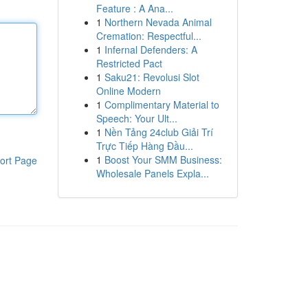
Feature : A Ana...
1
Northern Nevada Animal
Cremation: Respectful...
1
Infernal Defenders: A
Restricted Pact
1
Saku21: Revolusi Slot
Online Modern
1
Complimentary Material to
Speech: Your Ult...
1
Nền Tảng 24club Giải Trí
Trực Tiếp Hàng Đầu...
1
Boost Your SMM Business:
ort Page
Wholesale Panels Expla...