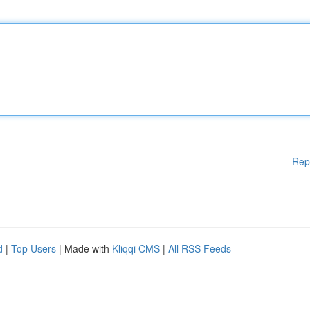
Rep
d
|
Top Users
| Made with
Kliqqi CMS
|
All RSS Feeds