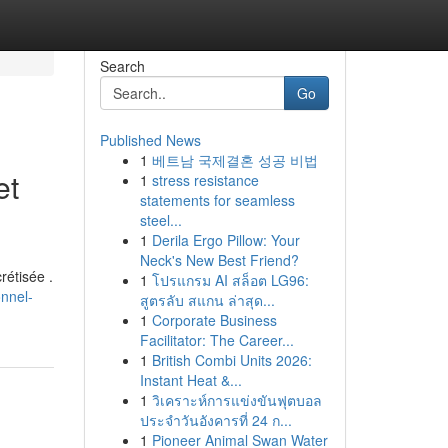
Search
Go
Published News
1
베트남 국제결혼 성공 비법
et
1
stress resistance
statements for seamless
steel...
1
Derila Ergo Pillow: Your
Neck's New Best Friend?
rétisée .
1
โปรแกรม AI สล็อต LG96:
onnel-
สูตรลับ สแกน ล่าสุด...
1
Corporate Business
Facilitator: The Career...
1
British Combi Units 2026:
Instant Heat &...
1
วิเคราะห์การแข่งขันฟุตบอล
ประจำวันอังคารที่ 24 ก...
1
Pioneer Animal Swan Water