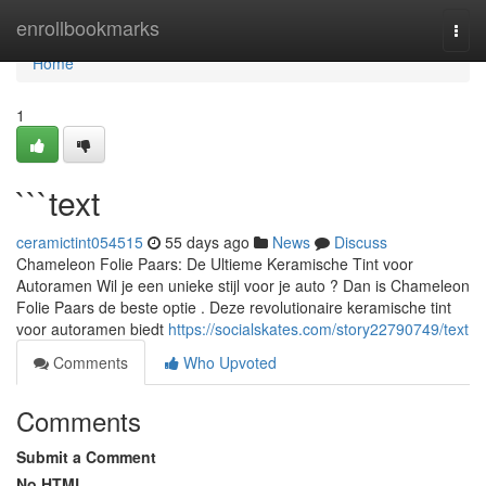
Home
enrollbookmarks
Togg
navi
Home
1
```text
ceramictint054515
55 days ago
News
Discuss
Chameleon Folie Paars: De Ultieme Keramische Tint voor
Autoramen Wil je een unieke stijl voor je auto ? Dan is Chameleon
Folie Paars de beste optie . Deze revolutionaire keramische tint
voor autoramen biedt
https://socialskates.com/story22790749/text
Comments
Who Upvoted
Comments
Submit a Comment
No HTML