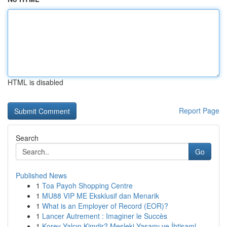
HTML is disabled
Report Page
Search
Go
Published News
1
Toa Payoh Shopping Centre
1
MU88 VIP ME Eksklusif dan Menarik
1
What is an Employer of Record (EOR)?
1
Lancer Autrement : Imaginer le Succès
1
Korey Yalçın Kimdir? Mesleki Yaşamı ve İhtişaml...