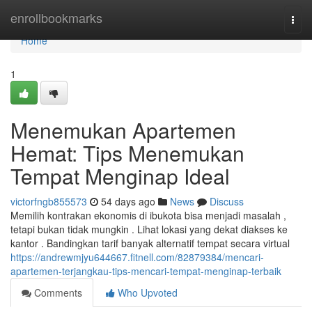
Home
enrollbookmarks
Togg
navi
Home
1
Menemukan Apartemen
Hemat: Tips Menemukan
Tempat Menginap Ideal
victorfngb855573
54 days ago
News
Discuss
Memilih kontrakan ekonomis di ibukota bisa menjadi masalah ,
tetapi bukan tidak mungkin . Lihat lokasi yang dekat diakses ke
kantor . Bandingkan tarif banyak alternatif tempat secara virtual
https://andrewmjyu644667.fitnell.com/82879384/mencari-
apartemen-terjangkau-tips-mencari-tempat-menginap-terbaik
Comments
Who Upvoted