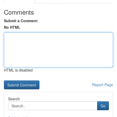
Comments
Submit a Comment
No HTML
HTML is disabled
Report Page
Search
Go