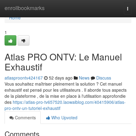
Home
enrollbookmarks
Togg
navi
Home
1
Atlas PRO ONTV: Le Manuel
Exhaustif
atlasproontv424167
52 days ago
News
Discuss
Vous souhaitez maîtriser pleinement la solution ? Cet manuel
exhaustif est pensé pour les utilisateurs . Il aborde tous aspects
de la plateforme , de la mise en place à l'utilisation approfondie
des
https://atlas-pro-tv657520.laowaiblog.com/40415906/atlas-
pro-ontv-un-tutoriel-exhaustif
Comments
Who Upvoted
Comments