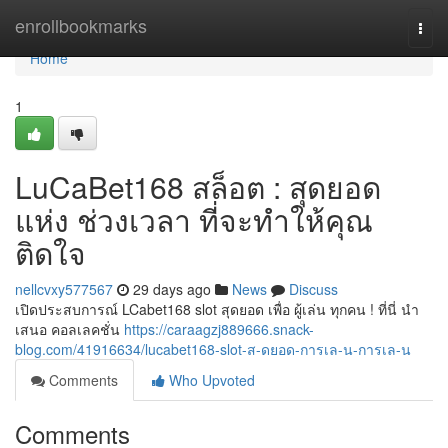
Home
enrollbookmarks
Togg
navi
Home
1
LuCaBet168 สล็อต : สุดยอด
แห่ง ช่วงเวลา ที่จะทำให้คุณ
ติดใจ
nellcvxy577567
29 days ago
News
Discuss
เปิดประสบการณ์ LCabet168 slot สุดยอด เพื่อ ผู้เล่น ทุกคน ! ที่นี่ นำ
เสนอ คอลเลคชั่น
https://caraagzj889666.snack-
blog.com/41916634/lucabet168-slot-ส-ดยอด-การเล-น-การเล-น
Comments
Who Upvoted
Comments