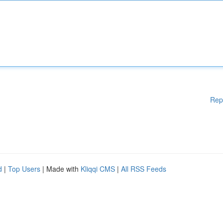
Rep
d
|
Top Users
| Made with
Kliqqi CMS
|
All RSS Feeds