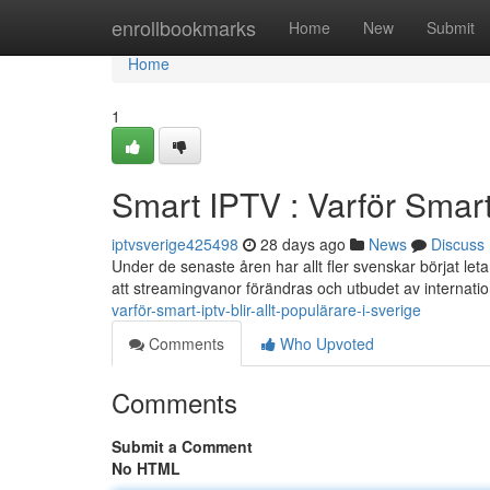
Home
enrollbookmarks
Home
New
Submit
Home
1
Smart IPTV : Varför Smart 
iptvsverige425498
28 days ago
News
Discuss
Under de senaste åren har allt fler svenskar börjat leta e
att streamingvanor förändras och utbudet av internatio
varför-smart-iptv-blir-allt-populärare-i-sverige
Comments
Who Upvoted
Comments
Submit a Comment
No HTML