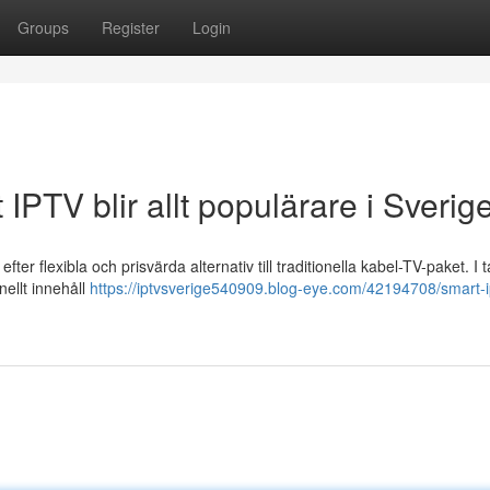
Groups
Register
Login
IPTV blir allt populärare i Sverig
fter flexibla och prisvärda alternativ till traditionella kabel-TV-paket. I
nellt innehåll
https://iptvsverige540909.blog-eye.com/42194708/smart-i