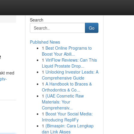
Search
Go
Published News
1
Best Online Programs to
e
Boost Your Abili...
1
ViriFlow Reviews: Can This
Liquid Prostate Drop...
1
Unlocking Investor Leads: A
 takt med
Comprehensive Guide
ptv-
1
A Handbook to Braces &
Orthodontics & Co...
1
{UAE Cosmetic Raw
Materials: Your
Comprehensiv...
1
Boost Your Social Media:
Introducing RepliFy
1
{Bimaspin: Cara Lengkap
dan Link Akses